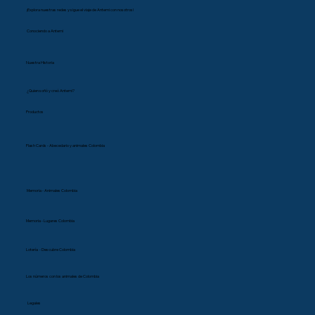
¡Explora nuestras redes y sigue el viaje de Antemi con nosotros!
Conociendo a Antemi
Nuestra Historia
¿Quien soñó y creó Antemi?
Productos
Flash Cards - Abecedario y animales Colombia
Memoria - Animales Colombia
Memoria - Lugares Colombia
Lotería - Descubre Colombia
Los números con los animales de Colombia
Legales