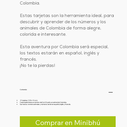
Colombia.
Estas tarjetas son la herramienta ideal, para
descubrir y aprender de los números y los
animales de Colombia de forma alegre,
colorida e interesante.
Esta aventura por Colombia será especial,
los textos estarán en español, inglés y
francés.
¡No te la pierdas!
Contenido
21 tarjetas (13.5 x 10 cm).
Cada tarjeta tiene un número del 0 al 20, junto un animal de Colombia.
Sus textos: nombre animales y números están en español, inglés y francés.
Comprar en Minibhú